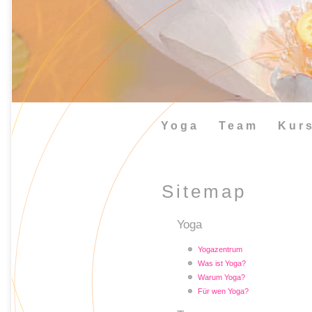
Yoga
Team
Kur
Sitemap
Yoga
Yogazentrum
Was ist Yoga?
Warum Yoga?
Für wen Yoga?